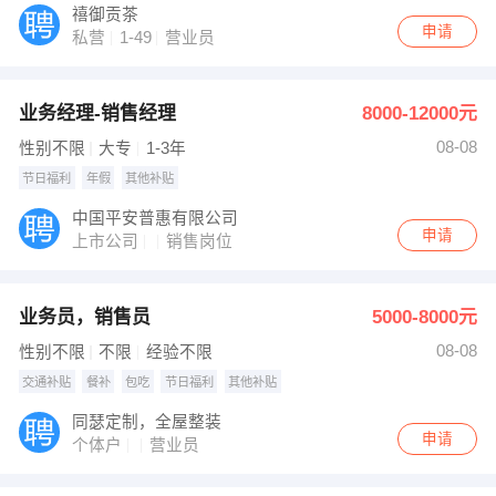
禧御贡茶
申请
私营
1-49
营业员
业务经理-销售经理
8000-12000元
08-08
性别不限
大专
1-3年
节日福利
年假
其他补贴
中国平安普惠有限公司
申请
上市公司
销售岗位
业务员，销售员
5000-8000元
08-08
性别不限
不限
经验不限
交通补贴
餐补
包吃
节日福利
其他补贴
同瑟定制，全屋整装
申请
个体户
营业员