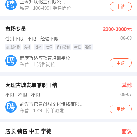
上海升联化工有限公司
申请
私营
100-499
销售岗位
市场专员
2000-3000元
08-08
性别不限
不限
经验不限
加班补助
房补
话补
社保
节日福利
年假
婚假
鹤庆智适应教育培训学校
申请
私营
销售岗位
大理古城发单兼职日结
其他
08-07
不限
不限
不限
武汉市启晨创想文化传播有限公司
申请
私营
1-49
传单派发
店长 销售 中工 学徒
面议