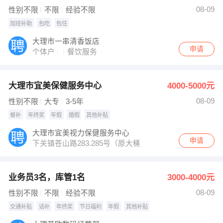
【大理驰宇贸易有限公司】 强势入驻
08-09
性别不限
不限
经验不限
加班补助
包吃
包住
大理市一串清香饭店
申请
个体户
餐饮服务
大理市宜美保健服务中心
4000-5000元
08-09
性别不限
大专
3-5年
餐补
年终奖
年假
婚假
其他补贴
大理市宜美视力保健服务中心
申请
下关镇苍山路283.285号（原大桶水旁
业务员3名，库管1名
3000-4000元
08-09
性别不限
不限
经验不限
交通补贴
话补
年终奖
节日福利
年假
其他补贴