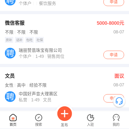
申请
个体户
餐饮服务
微信客服
5000-8000元
08-07
不限
不限
不限
房补
话补
包吃
社保
瑞丽赞翡珠宝有限公司
申请
个体户
1-49
销售岗位
文员
面议
08-07
女性
高中
经验不限
中国好声音大理赛区
申请
私营
1-49
文员
微信客服
5000-8000元
首页
搜索
入驻
我的
发布
08-07
不限
不限
不限