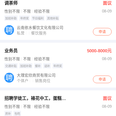
调茶师
面议
08-09
性别不限
不限
经验不限
加班补助
年终奖
节日福利
其他补贴
云南依水餐饮文化有限公司
申请
私营
餐饮服务
业务员
5000-8000元
08-09
性别不限
不限
经验不限
交通补贴
加班补助
餐补
话补
年终奖
大理宏欣商贸有限公司
申请
个体户
销售岗位
招聘学徒工，裱花中工，蛋糕，面包
面议
08-09
性别不限
不限
经验不限
房补
包吃